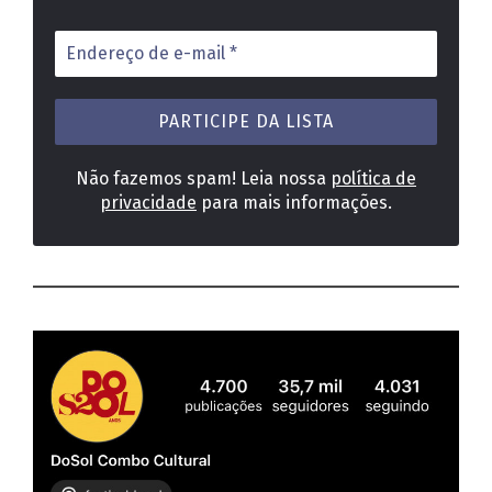
Endereço
de
e-
mail
*
Não fazemos spam! Leia nossa
política de
privacidade
para mais informações.