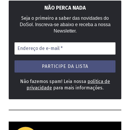
NÃO PERCA NADA
Seja o primeiro a saber
das novidades do
DoSol. Inscreva-se abaixo e receba a nossa
Newsletter.
Endereço
de
e-
mail
*
Não fazemos spam! Leia nossa
política de
privacidade
para mais informações.