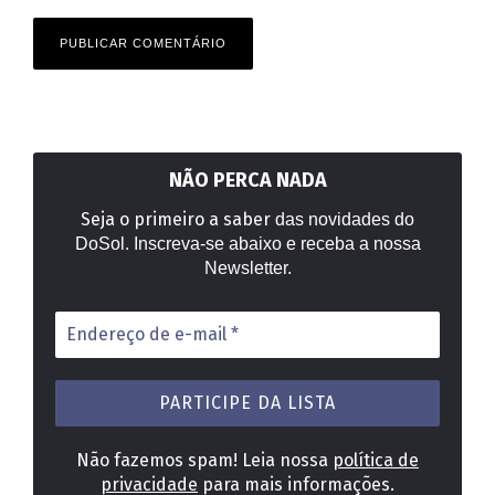
NÃO PERCA NADA
Seja o primeiro a saber
das novidades do
DoSol. Inscreva-se abaixo e receba a nossa
Newsletter.
Endereço
de
e-
mail
*
Não fazemos spam! Leia nossa
política de
privacidade
para mais informações.