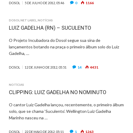
0
1166
DOSOL
5 DE JULHO DE 2012, 05:46
DOSOL NET LABEL
,
NOTÍCIAS
LUIZ GADELHA (RN) – SUCULENTO
O Projeto Incubadora do Dosol segue sua sina de
lançamentos botando na praça o primeiro álbum solo do Luiz
Gadelha, …
14
4431
DOSOL
12 DE JUNHO DE 2012, 05:51
NOTÍCIAS
CLIPPING: LUIZ GADELHA NO NOMINUTO
O cantor Luiz Gadelha lançou, recentemente, o primeiro álbum
solo, que se chama ‘Suculento’. Wellington Luiz Gadelha
Marinho nasceu na …
1
1263
DOSOL
22 DE MAIO DE 2012, 05:11