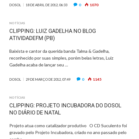
0
1070
DOSOL
18 DE ABRIL DE 2012, 06:33
NOTÍCIAS
CLIPPING: LUIZ GADELHA NO BLOG
ATIVIDADEFM (PB)
Baixista e cantor da querida banda Talma & Gadelha,
reconhecido por suas simples, porém belas letras, Luiz
Gadelha acaba de lançar seu …
0
1145
DOSOL
29 DE MARÇO DE 2012, 07:49
NOTÍCIAS
CLIPPING: PROJETO INCUBADORA DO DOSOL
NO DIÁRIO DE NATAL
Projeto atua como catalizador produtivo O CD Suculento foi
gravado pelo Projeto Incubadora, criado no ano passado pelo