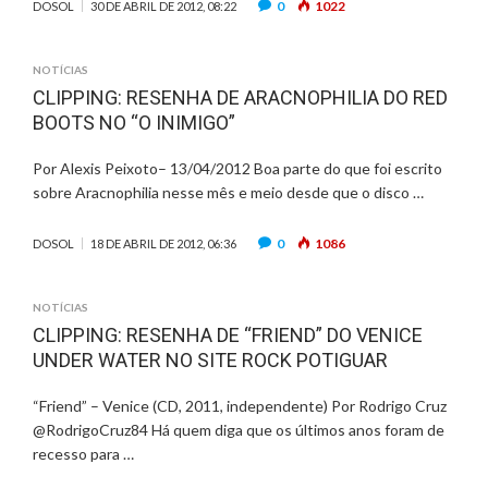
0
1022
DOSOL
30 DE ABRIL DE 2012, 08:22
NOTÍCIAS
CLIPPING: RESENHA DE ARACNOPHILIA DO RED
BOOTS NO “O INIMIGO”
Por Alexis Peixoto– 13/04/2012 Boa parte do que foi escrito
sobre Aracnophilia nesse mês e meio desde que o disco …
0
1086
DOSOL
18 DE ABRIL DE 2012, 06:36
NOTÍCIAS
CLIPPING: RESENHA DE “FRIEND” DO VENICE
UNDER WATER NO SITE ROCK POTIGUAR
“Friend” – Venice (CD, 2011, independente) Por Rodrigo Cruz
@RodrigoCruz84 Há quem diga que os últimos anos foram de
recesso para …