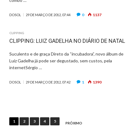
combo …
0
1137
DOSOL
29 DE MARÇO DE 2012, 07:44
CLIPPING
CLIPPING: LUIZ GADELHA NO DIÁRIO DE NATAL
Suculento e de graça Direto da “incubadora”, novo álbum de
Luiz Gadelha já pode ser degustado, sem custos, pela
internetSérgio …
1
1390
DOSOL
29 DE MARÇO DE 2012, 07:42
Paginação
1
2
3
4
5
PRÓXIMO
de