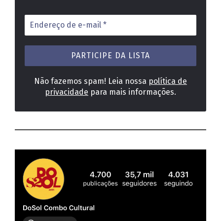
Endereço
de
e-
mail
*
Não fazemos spam! Leia nossa
política de
privacidade
para mais informações.