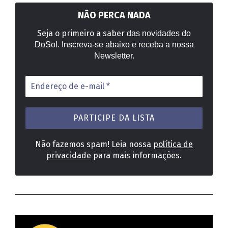
NÃO PERCA NADA
Seja o primeiro a saber
das novidades do
DoSol. Inscreva-se abaixo e receba a nossa
Newsletter.
Endereço
de
e-
mail
*
Não fazemos spam! Leia nossa
política de
privacidade
para mais informações.