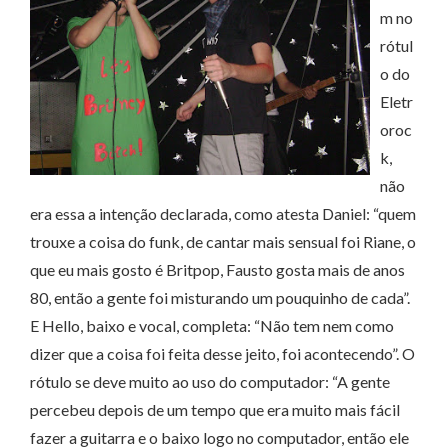
m no
rótul
o do
Eletr
oroc
k,
não
era essa a intenção declarada, como atesta Daniel: “quem
trouxe a coisa do funk, de cantar mais sensual foi Riane, o
que eu mais gosto é Britpop, Fausto gosta mais de anos
80, então a gente foi misturando um pouquinho de cada”.
E Hello, baixo e vocal, completa: “Não tem nem como
dizer que a coisa foi feita desse jeito, foi acontecendo”. O
rótulo se deve muito ao uso do computador: “A gente
percebeu depois de um tempo que era muito mais fácil
fazer a guitarra e o baixo logo no computador, então ele