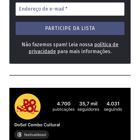
Endereço
de
e-
mail
*
Não fazemos spam! Leia nossa
política de
privacidade
para mais informações.