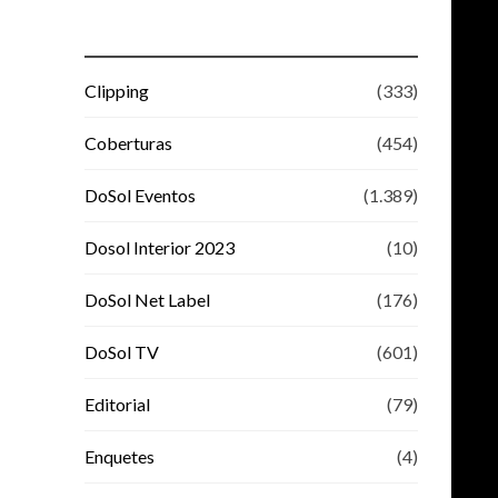
Clipping
(333)
Coberturas
(454)
DoSol Eventos
(1.389)
Dosol Interior 2023
(10)
DoSol Net Label
(176)
DoSol TV
(601)
Editorial
(79)
Enquetes
(4)