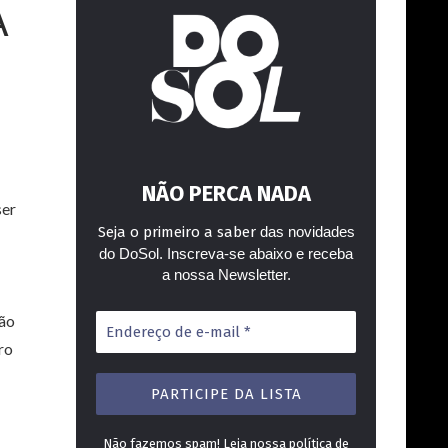
A
NÃO PERCA NADA
ser
Seja o primeiro a saber
das novidades
do DoSol. Inscreva-se abaixo e receba
a nossa Newsletter.
Endereço
não
de
ro
e-
mail
*
Não fazemos spam! Leia nossa
política de