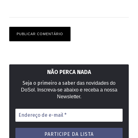
NÃO PERCA NADA
Seja o primeiro a saber
das novidades do
DoSol. Inscreva-se abaixo e receba a nossa
Newsletter.
Endereço
de
e-
mail
*