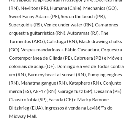
(RN), Nevilton (PR), Humana (Chile), Mechanics (GO),
Sweet Fanny Adams (PE), Sex on the beach (PB),
Superguidis (RS), Venice under water (RN), Camarones
orquestra guitarrística (RN), Autoramas (RJ), The
Tormentos (ARG), Calistoga (RN), Black drawing chalks
(GO), Vespas mandarinas + Fábio Cascadura, Orquestra
Contemporânea de Olinda (PE), Cabruera (PB) e Móveis
coloniais de acaju (DF). Domingo é a vez de Todos contra
um (RN), Burn my heart at sunset (RN), Pumping engines
(RN), Mahatma gangue (RN), Kataphero (RN), Conjunto
merda (ES), Ak-47 (RN), Garage fuzz (SP), Desalma (PE),
Claustrofobia (SP), Facada (CE) e Marky Ramone
Blitzkrieg (EUA). Ingressos à venda na Leviâ€™s do
Midway Mall.