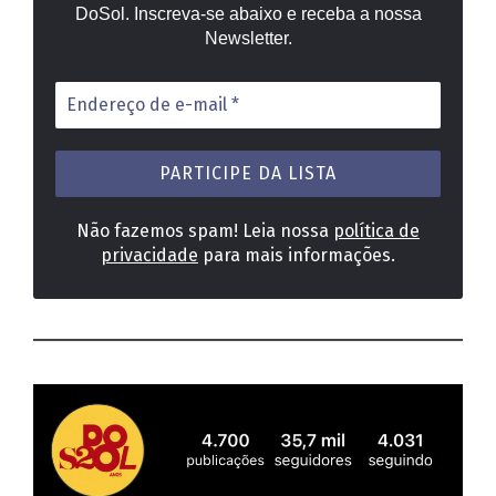
DoSol. Inscreva-se abaixo e receba a nossa
Newsletter.
Endereço
de
e-
mail
*
Não fazemos spam! Leia nossa
política de
privacidade
para mais informações.