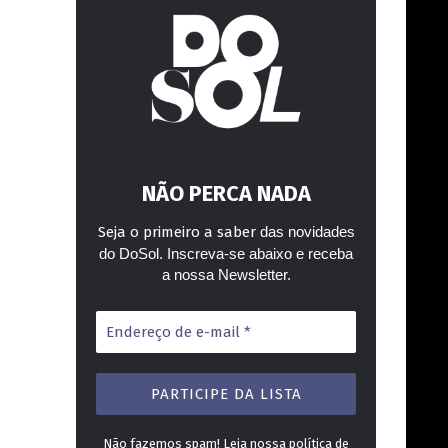
NÃO PERCA NADA
Seja o primeiro a saber
das novidades
do DoSol. Inscreva-se abaixo e receba
a nossa Newsletter.
Endereço
de
e-
mail
*
Não fazemos spam! Leia nossa
política de