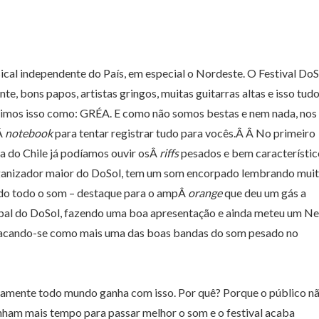
ical independente do País, em especial o Nordeste. O Festival DoS
e, bons papos, artistas gringos, muitas guitarras altas e isso tud
nimos isso como: GRÉA. E como não somos bestas e nem nada, nos
Â
notebook
para tentar registrar tudo para vocês.Â Â No primeiro
a do Chile já podíamos ouvir osÂ
riffs
pesados e bem característic
rganizador maior do DoSol, tem um som encorpado lembrando mui
ndo todo o som – destaque para o ampÂ
orange
que deu um gás a
ipal do DoSol, fazendo uma boa apresentação e ainda meteu um Ne
destacando-se como mais uma das boas bandas do som pesado no
eamente todo mundo ganha com isso. Por quê? Porque o público n
nham mais tempo para passar melhor o som e o festival acaba