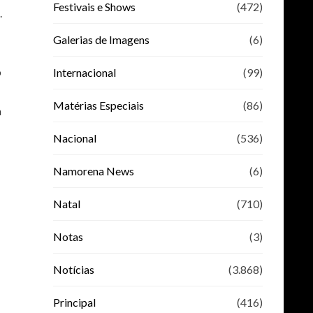
Festivais e Shows
(472)
.
Galerias de Imagens
(6)
o
Internacional
(99)
Matérias Especiais
(86)
a
Nacional
(536)
Namorena News
(6)
Natal
(710)
Notas
(3)
Notícias
(3.868)
Principal
(416)