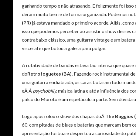
ganhando tempo e não atrasando. E felizmente foi isso
deram muito bem e de forma organizada. Podemos nota
(PR)
já estava mandado o primeiro acorde. Aliás, como
isso que podemos perceber ao assistir o show desses 
contrabaixo clássico, uma guitarra vintage e um batera
visceral e que botou a galera para polgar.
A rotatividade de bandas estava tão intensa que quase
do
Retrofoguetes (BA).
Fazendo
rock instrumental de
uma guitarra endiabrada, os caras botaram todo mund
eÂ Â
psychobilly,
música latina e até a influência dos 
palco do Morotó é um espetáculo à parte. Sem dúvida 
Logo após rolou o show dos chapas doÂ
The Baggios (
60, com pitadas de blues e baterias que marcam bem os 
apresentação foi boa e despertou a curiosidade do pú