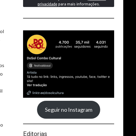
privacidade
para mais informações.
ol
o
os
to
il
Seguir no Instagram
ão
Editorias