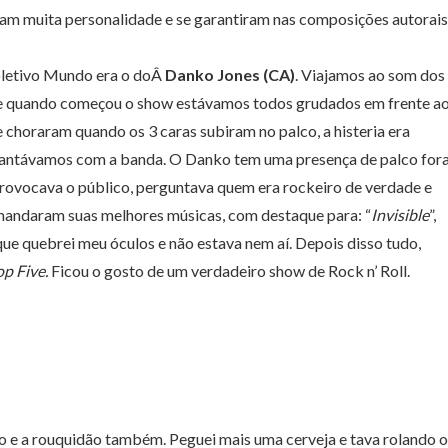
ram muita personalidade e se garantiram nas composições autorais
oletivo Mundo era o doÂ
Danko Jones (CA)
. Viajamos ao som dos
les e quando começou o show estávamos todos grudados em frente a
 choraram quando os 3 caras subiram no palco, a histeria era
cantávamos com a banda. O Danko tem uma presença de palco for
Provocava o público, perguntava quem era rockeiro de verdade e
 mandaram suas melhores músicas, com destaque para: “
Invisible
”,
 que quebrei meu óculos e não estava nem aí. Depois disso tudo,
op Five.
Ficou o gosto de um verdadeiro show de Rock n’ Roll.
 e a rouquidão também. Peguei mais uma cerveja e tava rolando o