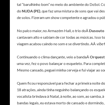
tal “barulhinho bom” no meio do ambiente do DoSol. Co
do
NUDA (PE)
, que faz uma mistura de sons que vai de
de solos. Fizeram um show competente e agradou o públ
No palco maior, no Armazém Hall, o trio doÂ
Dusouto
cantavam alto e sabiam de cor todas as músicas. Isso t
viagem acabou caindo no som e se divertindo. AÂ
vibe
Continuando o clima dançante, veio a bandaÂ
Orquest
uma vez, fez o povo balançar o esqueleto. Para comple
Mesmo cansado, peguei minha cerveja e fui viajar ao s
Quem ficou responsável para fechar a primeira noite d
18 atrações, ainda tinha neguinho balançando os esque
vocalista brindava à Natal, à noite, ao som, ao samba, à
bandas legais, eu estava morto de cansado e dormindo, l