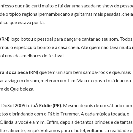
nfesso que não curti muito e fui dar uma sacada no show do pesso
sde o típico regional pernambucano a guitarras mais pesadas, chei
ico que estava por lá.
 (RN)
logo botou o pessoal para dançar e cantar ao seu som. Todos
ornou o espetáculo bonito e a casa cheia. Até quem não tava muito 
foi uma das melhores do festival.
ra Boca Seca (RN)
que tem um som bem samba-rock e que, mais
tar a viagem do som, meteram um Tim Maia e o povo foi à loucura.
om de Que beleza.
o DoSol 2009 foi aÂ
Eddie (PE)
.
Mesmo depois de um sábado com
letos e brindando com o Fábio Trummer. A cada música tocada, o
 Olinda, a você e a mim. Enfim, depois de tantos brindes e de tantas
iteralmente, em pé. Voltamos para o hotel, voltamos à realidade e