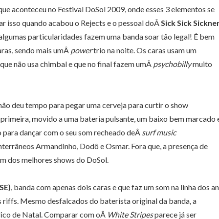
 que aconteceu no Festival DoSol 2009, onde esses 3 elementos se
r isso quando acabou o Rejects e o pessoal doÂ
Sick Sick Sickne
 algumas particularidades fazem uma banda soar tão legal! É bem
caras, sendo mais umÂ
pow
er
trio na noite. Os caras usam um
 que não usa chimbal e que no final fazem umÂ
psychobilly
muito
 não deu tempo para pegar uma cerveja para curtir o show
 primeira, movido a uma bateria pulsante, um baixo bem marcado 
o para dançar com o seu som recheado deÂ
surf music
conterrâneos Armandinho, Dodô e Osmar. Fora que, a presença de
um dos melhores shows do DoSol.
SE)
, banda com apenas dois caras e que faz um som na linha dos a
riffs. Mesmo desfalcados do baterista original da banda, a
blico de Natal. Comparar com oÂ
White Stripes
parece já ser