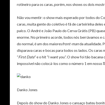
rotineiro para os caras, porém, nos shows os dois most
Não vou mentir: o show mais esperado por todos do C
caras, muita gente do coletivo é fã de carteirinha de
palco. O André e João Paulo do Cerva Grátis (PB) quase
enorme. No primeiro acorde, todos nós berrávamos e 
do normal, é um dos maiores
front-man
da atualidade. 
disparava caras e bocas para todos os lados. Os caras
“
First Date
” e o hit “I want you”. O show foi tão bacana
impossível não colocá-los como o número 1 em nosso
T
Danko Jones
Depois do show do Danko Jones o cansaço bateu bonito