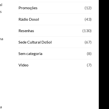
al
Promoções
(12)
as
Rádio Dosol
(43)
Resenhas
(130)
na
Sede Cultural DoSol
(67)
Sem categoria
(8)
Video
(7)
 a