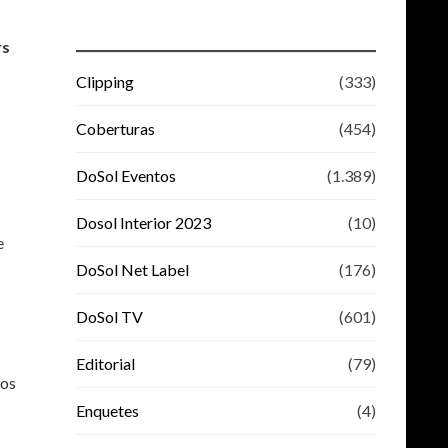
rs
Clipping
(333)
Coberturas
(454)
DoSol Eventos
(1.389)
Dosol Interior 2023
(10)
e
DoSol Net Label
(176)
DoSol TV
(601)
Editorial
(79)
nos
Enquetes
(4)