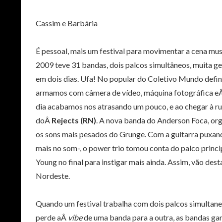
Cassim e Barbária
É pessoal, mais um festival para movimentar a cena mus
2009 teve 31 bandas, dois palcos simultâneos, muita gent
em dois dias. Ufa! No popular do Coletivo Mundo defi
armamos com câmera de vídeo, máquina fotográfica e
dia acabamos nos atrasando um pouco, e ao chegar à ru
doÂ
Rejects (RN)
. A nova banda do Anderson Foca, o
os sons mais pesados do Grunge. Com a guitarra puxa
mais no som-, o power trio tomou conta do palco princ
Young no final para instigar mais ainda. Assim, vão 
Nordeste.
Quando um festival trabalha com dois palcos simultan
perde aÂ
vibe
de uma banda para a outra, as bandas ga