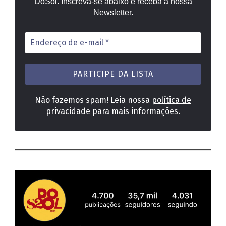
DoSol. Inscreva-se abaixo e receba a nossa
Newsletter.
Endereço
de
e-
mail
*
Não fazemos spam! Leia nossa
política de
privacidade
para mais informações.