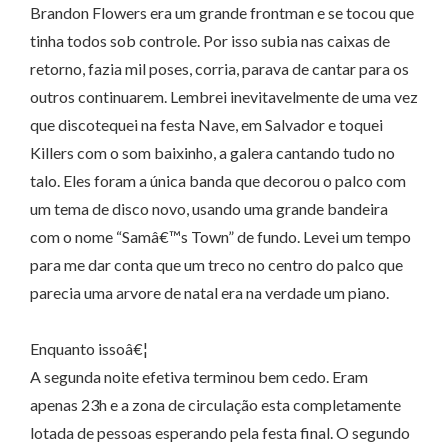
Brandon Flowers era um grande frontman e se tocou que
tinha todos sob controle. Por isso subia nas caixas de
retorno, fazia mil poses, corria, parava de cantar para os
outros continuarem. Lembrei inevitavelmente de uma vez
que discotequei na festa Nave, em Salvador e toquei
Killers com o som baixinho, a galera cantando tudo no
talo. Eles foram a única banda que decorou o palco com
um tema de disco novo, usando uma grande bandeira
com o nome “Samâ€™s Town” de fundo. Levei um tempo
para me dar conta que um treco no centro do palco que
parecia uma arvore de natal era na verdade um piano.
Enquanto issoâ€¦
A segunda noite efetiva terminou bem cedo. Eram
apenas 23h e a zona de circulação esta completamente
lotada de pessoas esperando pela festa final. O segundo