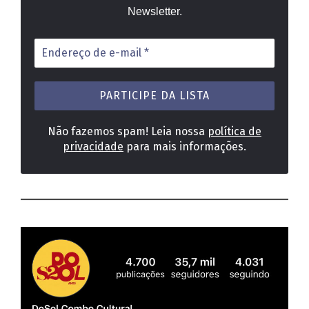
Newsletter.
Endereço
de
e-
mail
*
Não fazemos spam! Leia nossa
política de
privacidade
para mais informações.