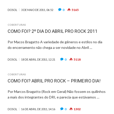
0
5165
DOSOL
3 DE MAIO DE 2011, 06:52
COBERTURAS
COMO FOI? 2º DIA DO ABRIL PRO ROCK 2011
Por Macos Bragatto A variedade de gêneros e estilos no dia
do encerramento não chega a ser novidade no Abril …
0
5118
DOSOL
18 DE ABRIL DE 2011, 12:21
COBERTURAS
COMO FOI? ABRIL PRO ROCK – PRIMEIRO DIA!
Por Marcos Bragatto (Rock em Geral) Não fossem os quilinhos
a mais dos integrantes do DRI, e parecia que estávamos …
0
1302
DOSOL
16 DE ABRIL DE 2011, 14:16