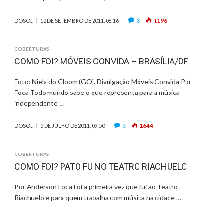
3
1196
DOSOL
12 DE SETEMBRO DE 2011, 06:16
COBERTURAS
COMO FOI? MÓVEIS CONVIDA – BRASÍLIA/DF
Foto: Niela do Gloom (GO). Divulgação Móveis Convida Por
Foca Todo mundo sabe o que representa para a música
independente …
5
1644
DOSOL
5 DE JULHO DE 2011, 09:50
COBERTURAS
COMO FOI? PATO FU NO TEATRO RIACHUELO
Por Anderson Foca Foi a primeira vez que fui ao Teatro
Riachuelo e para quem trabalha com música na cidade …