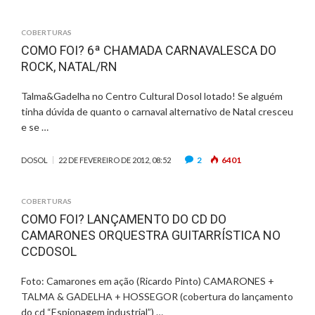
COBERTURAS
COMO FOI? 6ª CHAMADA CARNAVALESCA DO
ROCK, NATAL/RN
Talma&Gadelha no Centro Cultural Dosol lotado! Se alguém
tinha dúvida de quanto o carnaval alternativo de Natal cresceu
e se …
2
6401
DOSOL
22 DE FEVEREIRO DE 2012, 08:52
COBERTURAS
COMO FOI? LANÇAMENTO DO CD DO
CAMARONES ORQUESTRA GUITARRÍSTICA NO
CCDOSOL
Foto: Camarones em ação (Ricardo Pinto) CAMARONES +
TALMA & GADELHA + HOSSEGOR (cobertura do lançamento
do cd “Espionagem industrial”) …