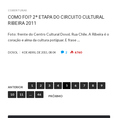
COBERTURAS
COMO FOI? 2ª ETAPA DO CIRCUITO CULTURAL
RIBEIRA 2011
Foto: frente do Centro Cultural Dosol, Rua Chile. A Ribeira é o
coração e alma da cultura potiguar. E frase …
2
6760
DOSOL
4 DE ABRIL DE 2011, 08:04
Paginação
1
2
3
4
5
6
7
8
9
ANTERIOR
de
10
11
…
46
PRÓXIMO
posts