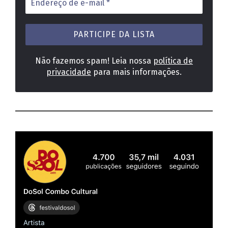
de
e-
mail
*
Não fazemos spam! Leia nossa
política de
privacidade
para mais informações.