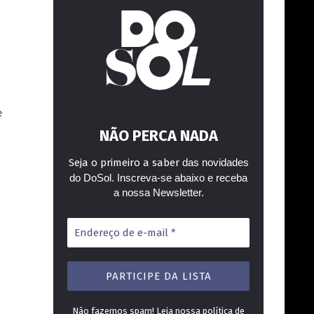
e
NÃO PERCA NADA
Seja o primeiro a saber
das novidades
do DoSol. Inscreva-se abaixo e receba
a nossa Newsletter.
Endereço
de
e-
mail
*
Não fazemos spam! Leia nossa
política de