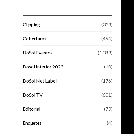
Clipping
(333)
Coberturas
(454)
DoSol Eventos
(1.389)
Dosol Interior 2023
(10)
DoSol Net Label
(176)
DoSol TV
(601)
Editorial
(79)
Enquetes
(4)