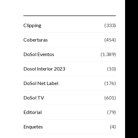
Clipping
(333)
Coberturas
(454)
DoSol Eventos
(1.389)
Dosol Interior 2023
(10)
DoSol Net Label
(176)
DoSol TV
(601)
Editorial
(79)
Enquetes
(4)