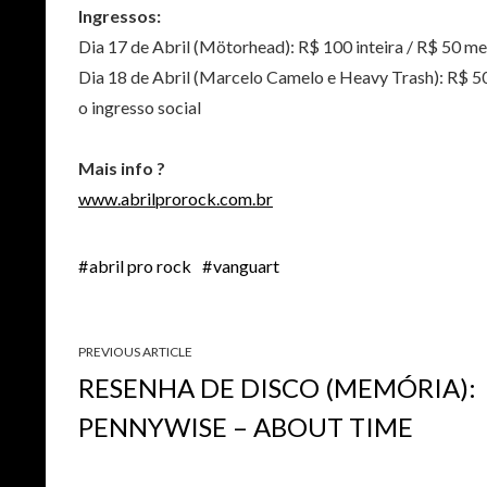
Ingressos:
Dia 17 de Abril (Mötorhead): R$ 100 inteira / R$ 50 mei
Dia 18 de Abril (Marcelo Camelo e Heavy Trash): R$ 50 
o ingresso social
Mais info ?
www.abrilprorock.com.br
abril pro rock
vanguart
PREVIOUS ARTICLE
RESENHA DE DISCO (MEMÓRIA):
PENNYWISE – ABOUT TIME