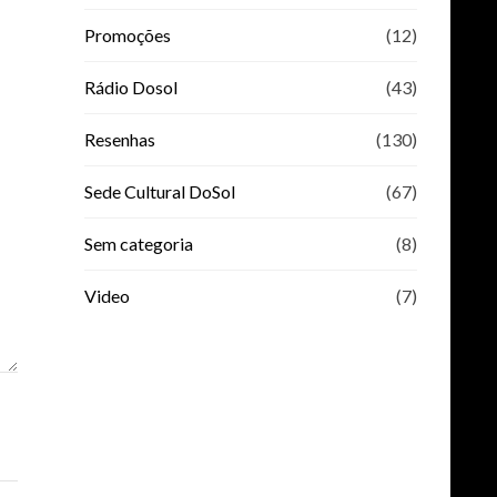
Promoções
(12)
Rádio Dosol
(43)
Resenhas
(130)
Sede Cultural DoSol
(67)
Sem categoria
(8)
Video
(7)