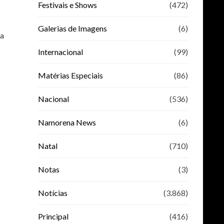
Festivais e Shows
(472)
Galerias de Imagens
(6)
ra
Internacional
(99)
Matérias Especiais
(86)
Nacional
(536)
Namorena News
(6)
Natal
(710)
Notas
(3)
Notícias
(3.868)
Principal
(416)