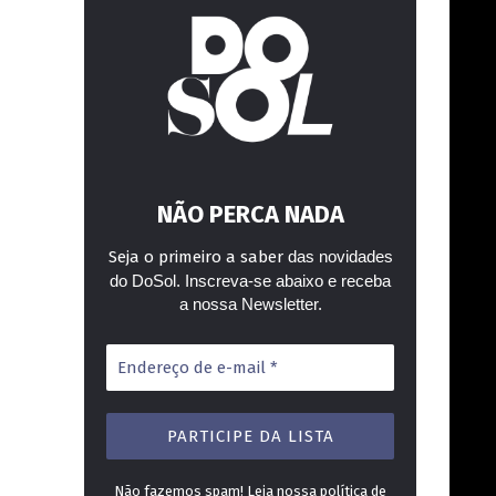
NÃO PERCA NADA
Seja o primeiro a saber
das novidades
do DoSol. Inscreva-se abaixo e receba
a nossa Newsletter.
Endereço
de
e-
mail
*
Não fazemos spam! Leia nossa
política de