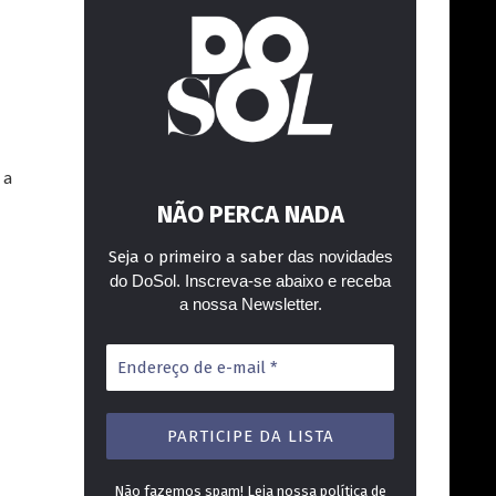
 a
NÃO PERCA NADA
Seja o primeiro a saber
das novidades
do DoSol. Inscreva-se abaixo e receba
a nossa Newsletter.
Endereço
de
e-
mail
*
Não fazemos spam! Leia nossa
política de