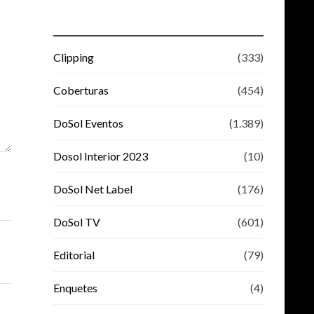
Clipping
(333)
Coberturas
(454)
DoSol Eventos
(1.389)
Dosol Interior 2023
(10)
DoSol Net Label
(176)
DoSol TV
(601)
Editorial
(79)
Enquetes
(4)