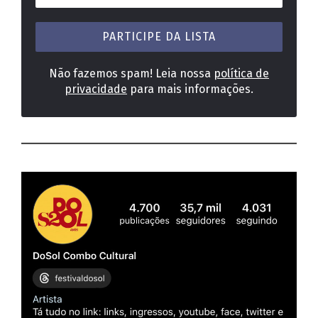
e-
mail
*
Não fazemos spam! Leia nossa
política de
privacidade
para mais informações.