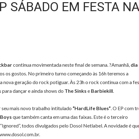
EP SÁBADO EM FESTA N
ckbar
continua movimentada neste final de semana. ?Amanhã,
dia
dos os gostos. No primeiro turno começando às 16h teremos a
da nova geração do rock potiguar. Às 23h o rock continua com a fe
s para dançar e ainda shows do
The Sinks
e
Barbiekill
.
 seu mais novo trabalho intitulado
“HardLife Blues”
. O EP com tr
 Boys
que também canta em uma das faixas. Este é o terceiro
e “Ignored”, todos divulgados pelo Dosol Netlabel. A novidade é qu
e www.dosol.com.br.