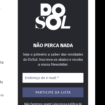
A
NÃO PERCA NADA
Seja o primeiro a saber
das novidades
do DoSol. Inscreva-se abaixo e receba
sta
a nossa Newsletter.
Endereço
de
ês
e-
mail
*
e o
Não fazemos spam! Leia nossa
política de