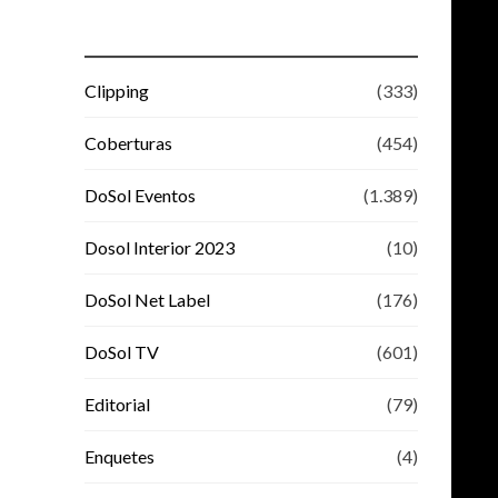
Clipping
(333)
Coberturas
(454)
DoSol Eventos
(1.389)
Dosol Interior 2023
(10)
DoSol Net Label
(176)
DoSol TV
(601)
Editorial
(79)
Enquetes
(4)