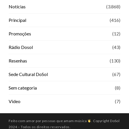
Notícias
(3.868)
Principal
(416)
Promoções
(12)
Rádio Dosol
(43)
Resenhas
(130)
Sede Cultural DoSol
(67)
Sem categoria
(8)
Video
(7)
Feito com amor por pessoas que amam música
. Copyright DoSol
2024 – Todos os direitos reservados.