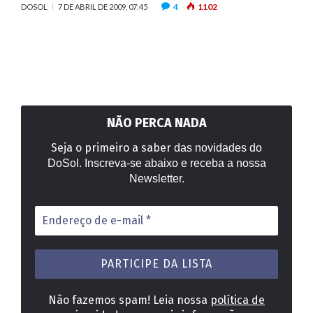
4
1102
DOSOL
7 DE ABRIL DE 2009, 07:45
NÃO PERCA NADA
Seja o primeiro a saber
das novidades do
DoSol. Inscreva-se abaixo e receba a nossa
Newsletter.
Endereço
de
e-
mail
*
Não fazemos spam! Leia nossa
política de