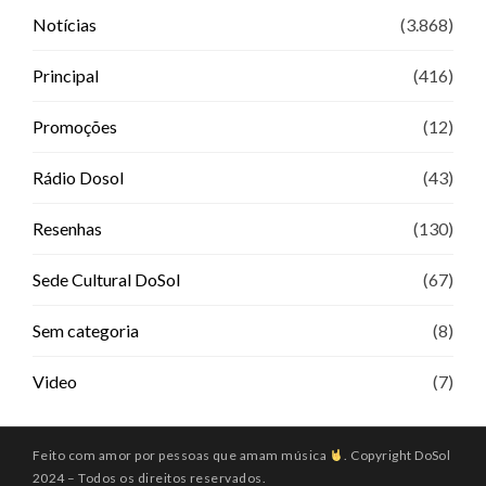
Notícias
(3.868)
Principal
(416)
Promoções
(12)
Rádio Dosol
(43)
Resenhas
(130)
Sede Cultural DoSol
(67)
Sem categoria
(8)
Video
(7)
Feito com amor por pessoas que amam música
. Copyright DoSol
2024 – Todos os direitos reservados.