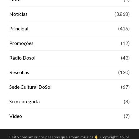
Notícias
(3.868)
Principal
(416)
Promoções
(12)
Rádio Dosol
(43)
Resenhas
(130)
Sede Cultural DoSol
(67)
Sem categoria
(8)
Video
(7)
Feito com amor por pessoas que amam música
. Copyright DoSol