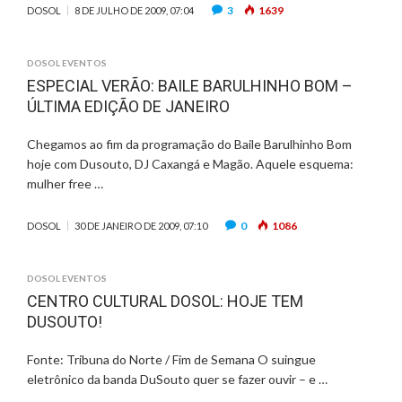
3
1639
DOSOL
8 DE JULHO DE 2009, 07:04
DOSOL EVENTOS
ESPECIAL VERÃO: BAILE BARULHINHO BOM –
ÚLTIMA EDIÇÃO DE JANEIRO
Chegamos ao fim da programação do Baile Barulhinho Bom
hoje com Dusouto, DJ Caxangá e Magão. Aquele esquema:
mulher free …
0
1086
DOSOL
30 DE JANEIRO DE 2009, 07:10
DOSOL EVENTOS
CENTRO CULTURAL DOSOL: HOJE TEM
DUSOUTO!
Fonte: Tribuna do Norte / Fim de Semana O suingue
eletrônico da banda DuSouto quer se fazer ouvir – e …