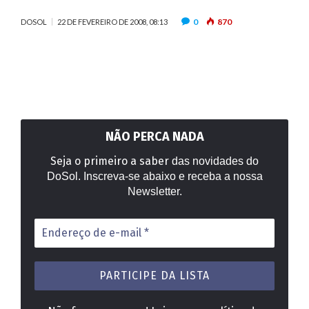
0
870
DOSOL
22 DE FEVEREIRO DE 2008, 08:13
NÃO PERCA NADA
Seja o primeiro a saber
das novidades do
DoSol. Inscreva-se abaixo e receba a nossa
Newsletter.
Endereço
de
e-
mail
*