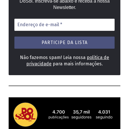
DoSol. Inscreva-se abaixo e receba a nossa
Newsletter.
Endereço
de
e-
mail
*
Não fazemos spam! Leia nossa
política de
privacidade
para mais informações.