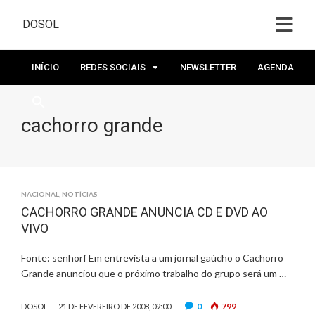
DOSOL
INÍCIO
REDES SOCIAIS
NEWSLETTER
AGENDA
cachorro grande
NACIONAL
,
NOTÍCIAS
CACHORRO GRANDE ANUNCIA CD E DVD AO
VIVO
Fonte: senhorf Em entrevista a um jornal gaúcho o Cachorro
Grande anunciou que o próximo trabalho do grupo será um …
0
799
DOSOL
21 DE FEVEREIRO DE 2008, 09:00