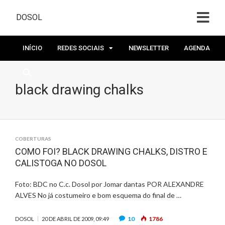
DOSOL
INÍCIO
REDES SOCIAIS
NEWSLETTER
AGENDA
black drawing chalks
COBERTURAS
COMO FOI? BLACK DRAWING CHALKS, DISTRO E
CALISTOGA NO DOSOL
Foto: BDC no C.c. Dosol por Jomar dantas POR ALEXANDRE
ALVES No já costumeiro e bom esquema do final de …
10
1786
DOSOL
20 DE ABRIL DE 2009, 09:49