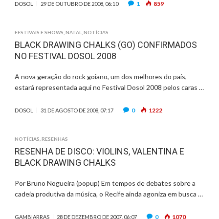
1
859
DOSOL
29 DE OUTUBRO DE 2008, 06:10
FESTIVAIS E SHOWS
,
NATAL
,
NOTÍCIAS
BLACK DRAWING CHALKS (GO) CONFIRMADOS
NO FESTIVAL DOSOL 2008
A nova geração do rock goiano, um dos melhores do país,
estará representada aqui no Festival Dosol 2008 pelos caras …
0
1222
DOSOL
31 DE AGOSTO DE 2008, 07:17
NOTÍCIAS
,
RESENHAS
RESENHA DE DISCO: VIOLINS, VALENTINA E
BLACK DRAWING CHALKS
Por Bruno Nogueira (popup) Em tempos de debates sobre a
cadeia produtiva da música, o Recife ainda agoniza em busca …
0
1070
GAMBIARRAS
28 DE DEZEMBRO DE 2007, 06:07