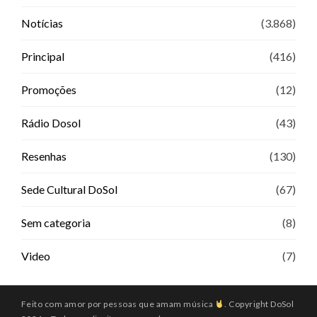
Notícias
(3.868)
Principal
(416)
Promoções
(12)
Rádio Dosol
(43)
Resenhas
(130)
Sede Cultural DoSol
(67)
Sem categoria
(8)
Video
(7)
Feito com amor por pessoas que amam música
. Copyright DoSol