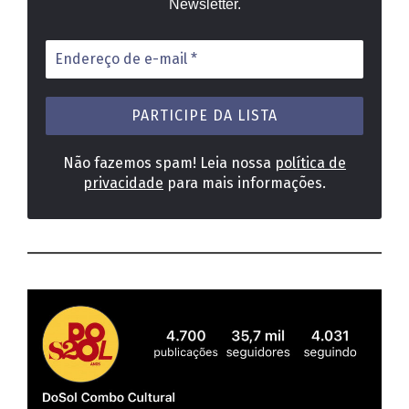
Newsletter.
Endereço
de
e-
mail
*
Não fazemos spam! Leia nossa
política de
privacidade
para mais informações.