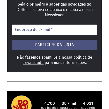
Seja o primeiro a saber
das novidades do
DoSol. Inscreva-se abaixo e receba a nossa
Newsletter.
Endereço
de
e-
mail
*
Não fazemos spam! Leia nossa
política de
privacidade
para mais informações.