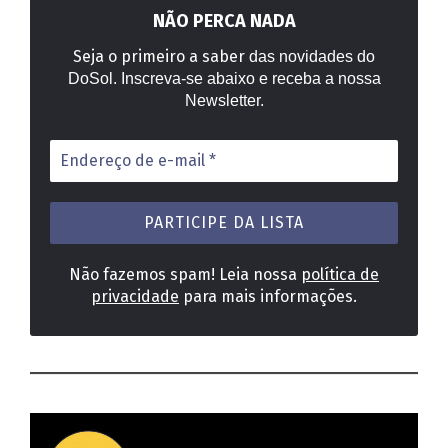
NÃO PERCA NADA
Seja o primeiro a saber
das novidades do
DoSol. Inscreva-se abaixo e receba a nossa
Newsletter.
Endereço
de
e-
mail
*
Não fazemos spam! Leia nossa
política de
privacidade
para mais informações.