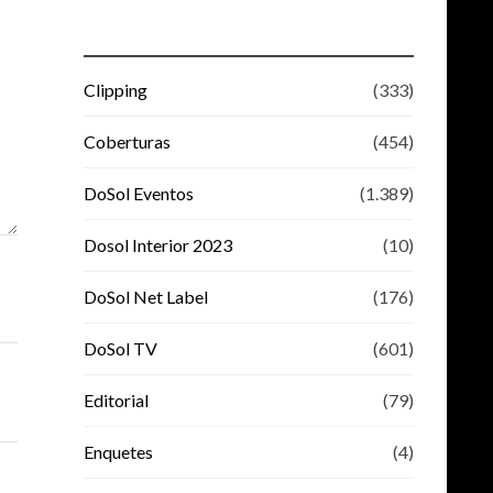
Clipping
(333)
Coberturas
(454)
DoSol Eventos
(1.389)
Dosol Interior 2023
(10)
DoSol Net Label
(176)
DoSol TV
(601)
Editorial
(79)
Enquetes
(4)