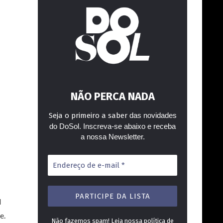
NÃO PERCA NADA
Seja o primeiro a saber
das novidades
do DoSol. Inscreva-se abaixo e receba
a nossa Newsletter.
Endereço
de
e-
mail
*
l
e.
Não fazemos spam! Leia nossa
política de