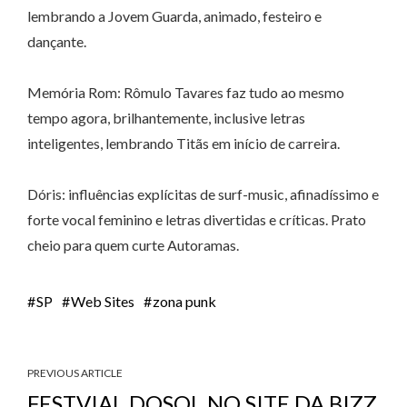
lembrando a Jovem Guarda, animado, festeiro e
dançante.
Memória Rom: Rômulo Tavares faz tudo ao mesmo
tempo agora, brilhantemente, inclusive letras
inteligentes, lembrando Titãs em início de carreira.
Dóris: influências explícitas de surf-music, afinadíssimo e
forte vocal feminino e letras divertidas e críticas. Prato
cheio para quem curte Autoramas.
SP
Web Sites
zona punk
PREVIOUS ARTICLE
FESTVIAL DOSOL NO SITE DA BIZZ