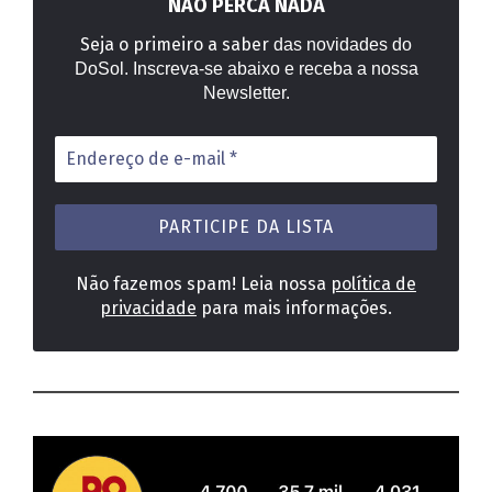
NÃO PERCA NADA
Seja o primeiro a saber
das novidades do
DoSol. Inscreva-se abaixo e receba a nossa
Newsletter.
Endereço
de
e-
mail
*
Não fazemos spam! Leia nossa
política de
privacidade
para mais informações.