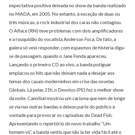
expectativa positiva deixada no show da banda realizado
no MADA, em 2005. No entanto, à exceção de duas ou
três músicas, o rock industrial dos caras não contagiou.
O Alface (RN) teve problemas com dois amplificadores
e a rouquidão do vocalista Anderson Foca. De fato, a
galera só veio responder, com espasmos de histeria diga-
se de passagem, quando o Jane Fonda apareceu.
Lançando o primeiro CD ao vivo, a banda potiguar
emplacou os hits que não deixam nada a desejar aos
temas dos casais moderninhos em crise das novelas
Globais. Lá pelas 21h, o Devotos (PE) fez o melhor show
da noite. Cannibal mostrou um carisma que nem de longe
se via nas outras bandas e deixou parte do público à
vontade para provocar os capixabas do Dead Fish.
Apresentando o repertório do novo trabalho “Um
homem só”, a banda sentiu que não ia ter vida fácil até o