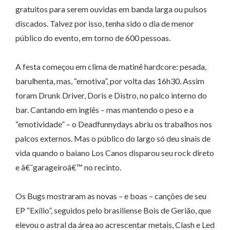
gratuitos para serem ouvidas em banda larga ou pulsos
discados. Talvez por isso, tenha sido o dia de menor
público do evento, em torno de 600 pessoas.
A festa começou em clima de matinê hardcore: pesada,
barulhenta, mas, “emotiva”, por volta das 16h30. Assim
foram Drunk Driver, Doris e Distro, no palco interno do
bar. Cantando em inglês – mas mantendo o peso e a
“emotividade” – o Deadfunnydays abriu os trabalhos nos
palcos externos. Mas o público do largo só deu sinais de
vida quando o baiano Los Canos disparou seu rock direto
e â€˜garageiroâ€™ no recinto.
Os Bugs mostraram as novas – e boas – canções de seu
EP “Exílio”, seguidos pelo brasiliense Bois de Gerião, que
elevou o astral da área ao acrescentar metais, Clash e Led