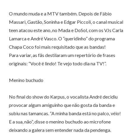
O mundo muda e a MTV também. Depois de Fábio
Massari, Gastão, Soninha e Edgar Piccoli, o canal musical
teen atacou este ano, no Mada e DoSol, com os VJs Carla
Lamarca e André Vasco. O “queridinho” do programa
Chapa Coco foi mais requisitado que as bandas!
Para variar, as fãs destilaram um repertório de frases
originais: “Você é lindo! Te vejo todo dia na TV!”.
Menino buchudo
No final do show do Karpus, o vocalista André decidiu
provocar algum amiguinho que não gosta da banda e
subiu nas tamancas. “A minha banda está no palco, véio!
E a sua, não”, disse o menino buchudo ao microfone
deixando a galera sem entender nada da pendenga.