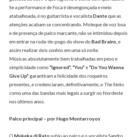
Se a performance de Foca é desengonçada e meio
atabalhoada, é no guitarrista e vocalista
Dante
que as
atenções acabam se concentrando. Moleque de voz boa
e de presença de palco marcante, não se intimidou depois
em entrar na roda-de-pogo do show do
Bad Brains
, e
assim realizar dois sonhos em uma só noite.
Músicas absolutamente bem trabalhadas em peso e
simplicidade como
“Ignored”, “You”
e
“Do You Wanna
Give Up”
garantiram a felicidade dos roqueiros
presentes, e credenciaram, definitivamente, o The Sinks
como uma das bandas mais legais a surgir no Nordeste
nos últimos anos.
Palco principal – por Hugo Montarroyos
O
Mukeka di Rato
subiu ao palco e o vocalista Sandro