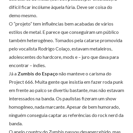
difícil ficar incólume àquela fúria. Deve ser coisa do
demo mesmo.
O “projeto” tem influências bem acabadas de vários
estilos de metal. E parece que conseguiram um público
também heterogêneo. Tomados pela catarse promovida
pelo vocalista Rodrigo Colaço, estavam metaleiros,
adolescentes do hardcore, mods e – juro que dava para
encontrar – indies.
Já a
Zumbis do Espaço
não manteve o carisma do
Project 666. Muita gente que insistia em fazer roda punk
em frente ao palco se divertiu bastante, mas não estavam
interessados na banda. Os paulistas fizeram um show
homogêneo, nada marcante. Apesar de bem humorado,
ninguém conseguia captar as referências do rock nerd da
banda.
O apelo country do Zumbis passou desapercebido, mas