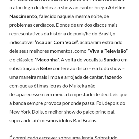
tratou logo de dedicar o show ao cantor brega
Adelino
Nascimento
, falecido naquela mesma noite, de
problemas cardíacos. Donos de um dos discos mais
representativos da história do punk/hc do Brasil, o
indiscutível
“Acabar Com Você”,
acabaram extraindo
dele seus melhores momentos, como
“Viva a Televisão”
e o clássico
“Maconha”.
A volta do vocalista
Sandr
o em
substituição a
Bebê
confere ao disco – e a todo show –
uma maneira mais limpa e arrojada de cantar, fazendo
com que as ótimas letras do Mukeka não
desaparecessem em meio a tempestade de decibéis que
a banda sempre provoca por onde passa. Foi, depois do
New York Dolls, o melhor show do palco principal,
superando até mesmos ídolos Bad Brains.
É complicado escrever sobre uma lenda. Sobretudo