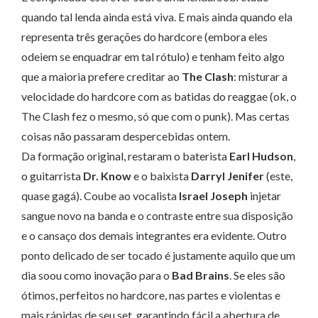
quando tal lenda ainda está viva. E mais ainda quando ela
representa três gerações do hardcore (embora eles
odeiem se enquadrar em tal rótulo) e tenham feito algo
que a maioria prefere creditar ao
The Clash
: misturar a
velocidade do hardcore com as batidas do reaggae (ok, o
The Clash fez o mesmo, só que com o punk). Mas certas
coisas não passaram despercebidas ontem.
Da formação original, restaram o baterista
Earl Hudson
,
o guitarrista
Dr. Know
e o baixista
Darryl Jenifer
(este,
quase gagá). Coube ao vocalista
Israel Joseph
injetar
sangue novo na banda e o contraste entre sua disposição
e o cansaço dos demais integrantes era evidente. Outro
ponto delicado de ser tocado é justamente aquilo que um
dia soou como inovação para o
Bad Brains
. Se eles são
ótimos, perfeitos no hardcore, nas partes e violentas e
mais rápidas de seu set, garantindo fácil a abertura de