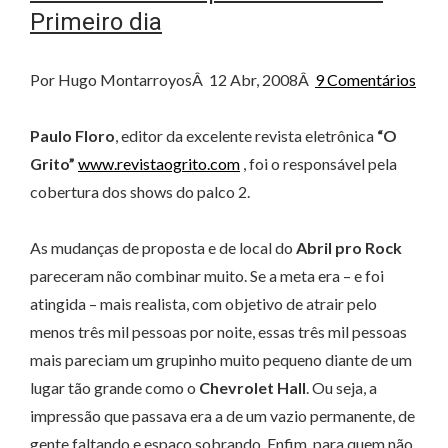
Primeiro dia
Por Hugo Montarroyos
Â
12 Abr, 2008
Â
9 Comentários
Paulo Floro
, editor da excelente revista eletrônica
“O
Grito”
www.revistaogrito.com
, foi o responsável pela
cobertura dos shows do palco 2.
As mudanças de proposta e de local do
Abril pro Rock
pareceram não combinar muito. Se a meta era – e foi
atingida – mais realista, com objetivo de atrair pelo
menos três mil pessoas por noite, essas três mil pessoas
mais pareciam um grupinho muito pequeno diante de um
lugar tão grande como o
Chevrolet Hall
. Ou seja, a
impressão que passava era a de um vazio permanente, de
gente faltando e espaço sobrando. Enfim, para quem não