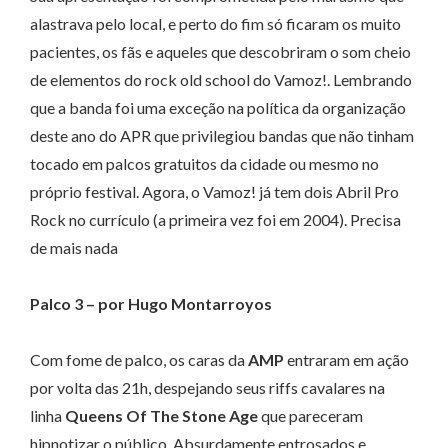
alastrava pelo local, e perto do fim só ficaram os muito
pacientes, os fãs e aqueles que descobriram o som cheio
de elementos do rock old school do Vamoz!. Lembrando
que a banda foi uma exceção na política da organização
deste ano do APR que privilegiou bandas que não tinham
tocado em palcos gratuitos da cidade ou mesmo no
próprio festival. Agora, o Vamoz! já tem dois Abril Pro
Rock no currículo (a primeira vez foi em 2004). Precisa
de mais nada
Palco 3 – por Hugo Montarroyos
Com fome de palco, os caras da
AMP
entraram em ação
por volta das 21h, despejando seus riffs cavalares na
linha
Queens Of The Stone Age
que pareceram
hipnotizar o público. Absurdamente entrosados e