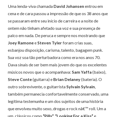
Uma lenda-viva chamada
David Johansen
entrou em
cena e de cara passou a impressão de que os 38 anos que
se passaram entre seu início de carreira e a noite de
ontem não tinham afetado sua voz e sua presença de
palco em nada. De peruca e sempre nos mostrando que
Joey Ramone
e
Steven Tyler
foram crias suas,
esbanjou disposição, carisma, talento, bagagem punk.
Sua voz soa tão perturbadora como era nos anos 70.
Dava sinais de ser bem mais jovem do que os excelentes
músicos novos que o acompanhava:
Sam Yaffa
(baixo),
Steve Conte
(guitarra) e
Brian Delaney
(bateria). O
outro sobrevivente, o guitarrista
Sylvain Sylvain
,
também permanecia confortavelmente conservado, uma
legítima testemunha e um dos sujeitos de uma história
que envolveu muito sexo, drogas e rock nâ€™ roll. Um a
um, clássicos como
“Pills”, “Looking For a Kiss”
e