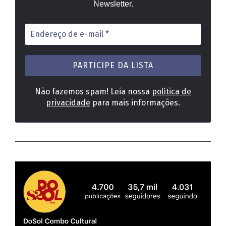
Newsletter.
Endereço
de
e-
mail
*
Não fazemos spam! Leia nossa
política de
privacidade
para mais informações.