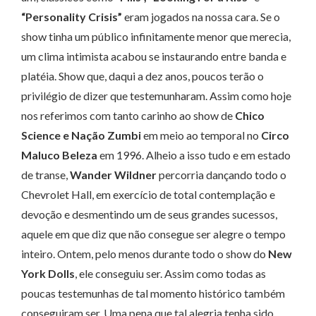
“Personality Crisis”
eram jogados na nossa cara. Se o
show tinha um público infinitamente menor que merecia,
um clima intimista acabou se instaurando entre banda e
platéia. Show que, daqui a dez anos, poucos terão o
privilégio de dizer que testemunharam. Assim como hoje
nos referimos com tanto carinho ao show de
Chico
Science e Nação Zumbi
em meio ao temporal no
Circo
Maluco Beleza
em 1996. Alheio a isso tudo e em estado
de transe,
Wander Wildner
percorria dançando todo o
Chevrolet Hall, em exercício de total contemplação e
devoção e desmentindo um de seus grandes sucessos,
aquele em que diz que não consegue ser alegre o tempo
inteiro. Ontem, pelo menos durante todo o show do
New
York Dolls
, ele conseguiu ser. Assim como todas as
poucas testemunhas de tal momento histórico também
conseguiram ser. Uma pena que tal alegria tenha sido