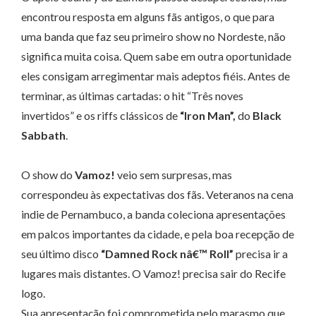
encontrou resposta em alguns fãs antigos, o que para
uma banda que faz seu primeiro show no Nordeste, não
significa muita coisa. Quem sabe em outra oportunidade
eles consigam arregimentar mais adeptos fiéis. Antes de
terminar, as últimas cartadas: o hit “Três noves
invertidos” e os riffs clássicos de
“Iron Man”,
do
Black
Sabbath
.
O show do
Vamoz!
veio sem surpresas, mas
correspondeu às expectativas dos fãs. Veteranos na cena
indie de Pernambuco, a banda coleciona apresentações
em palcos importantes da cidade, e pela boa recepção de
seu último disco
“Damned Rock nâ€™ Roll”
precisa ir a
lugares mais distantes. O Vamoz! precisa sair do Recife
logo.
Sua apresentação foi comprometida pelo marasmo que