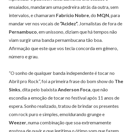
ensaiados, mandaram uma pedreira atrás da outra, sem
intervalos, e chamaram
Fabrício Nobre
, do
MQN
, para
mandar ver nos vocais de
“Acidez”.
Jornalistas de fora de
Pernambuco
, em uníssono, diziam que há tempos não
viam surgir uma banda pernambucana tão boa.
Afirmação que este que vos tecla concorda em gênero,
número e grau.
“O sonho de qualquer banda independente é tocar no
Abril pro Rock”, foi a primeira frase do bom show do
The
Sinks
, dita pelo baixista
Anderson Foca
, que não
escondia a emoção de tocar no festival após 11 anos de
espera. Sonho realizado, tratou de brindar os presentes
com rock puro e simples, emoldurando grunge e
Weezer
, numa combinação que soa extremamente
gostosa de ouvir e que legitima o ótimo som que fazem.