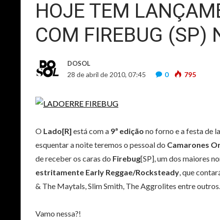
HOJE TEM LANÇAME
COM FIREBUG (SP)
DOSOL
28 de abril de 2010, 07:45
0
795
O
Lado[R]
está com a
9ª edição
no forno e a festa de 
esquentar a noite teremos o pessoal do
Camarones Orq
de receber os caras do
Firebug
[SP], um dos maiores n
estritamente Early Reggae/Rocksteady
, que conta
& The Maytals, Slim Smith, The Aggrolites entre outro
Vamo nessa?!