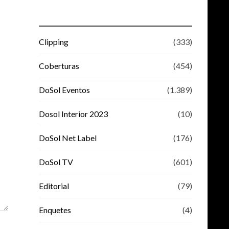
Clipping
(333)
Coberturas
(454)
DoSol Eventos
(1.389)
Dosol Interior 2023
(10)
DoSol Net Label
(176)
DoSol TV
(601)
Editorial
(79)
Enquetes
(4)