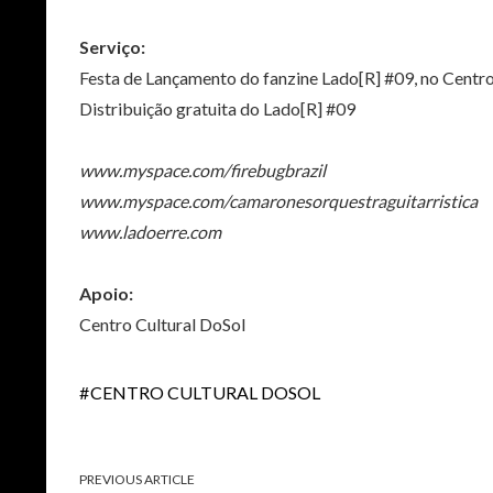
Serviço:
Festa de Lançamento do fanzine Lado[R] #09, no Centro C
Distribuição gratuita do Lado[R] #09
www.myspace.com/firebugbrazil
www.myspace.com/camaronesorquestraguitarristica
www.ladoerre.com
Apoio:
Centro Cultural DoSol
CENTRO CULTURAL DOSOL
PREVIOUS ARTICLE