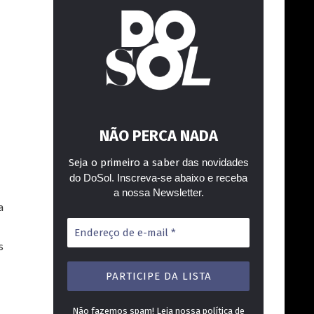
NÃO PERCA NADA
Seja o primeiro a saber
das novidades
do DoSol. Inscreva-se abaixo e receba
a nossa Newsletter.
a
Endereço
de
s
e-
mail
*
Não fazemos spam! Leia nossa
política de