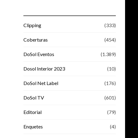
Clipping
(333)
Coberturas
(454)
DoSol Eventos
(1.389)
Dosol Interior 2023
(10)
DoSol Net Label
(176)
DoSol TV
(601)
Editorial
(79)
Enquetes
(4)