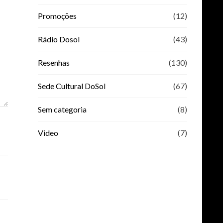
Promoções
(12)
Rádio Dosol
(43)
Resenhas
(130)
Sede Cultural DoSol
(67)
Sem categoria
(8)
Video
(7)