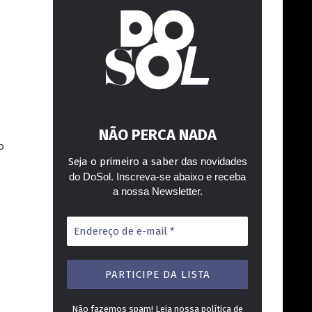
NÃO PERCA NADA
o
Seja o primeiro a saber
das novidades
do DoSol. Inscreva-se abaixo e receba
a nossa Newsletter.
Endereço
de
e-
mail
*
Não fazemos spam! Leia nossa
política de