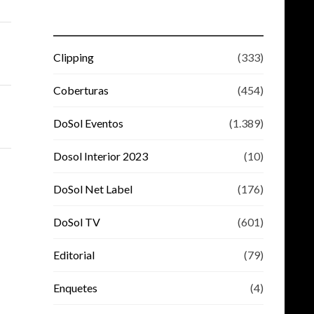
Clipping
(333)
Coberturas
(454)
DoSol Eventos
(1.389)
Dosol Interior 2023
(10)
DoSol Net Label
(176)
DoSol TV
(601)
Editorial
(79)
Enquetes
(4)