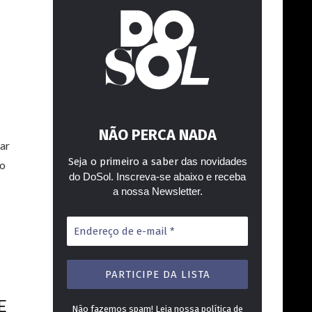
NÃO PERCA NADA
ar
Seja o primeiro a saber
das novidades
to
do DoSol. Inscreva-se abaixo e receba
a nossa Newsletter.
Endereço
de
e-
mail
*
E
Não fazemos spam! Leia nossa
política de