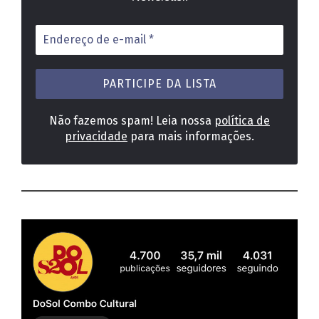
Endereço
de
e-
mail
*
Não fazemos spam! Leia nossa
política de
privacidade
para mais informações.