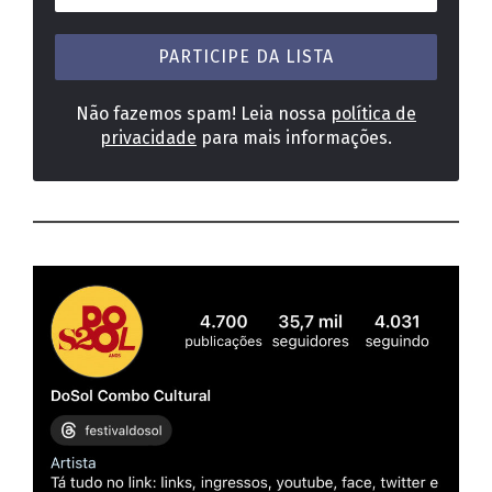
e-
mail
*
Não fazemos spam! Leia nossa
política de
privacidade
para mais informações.