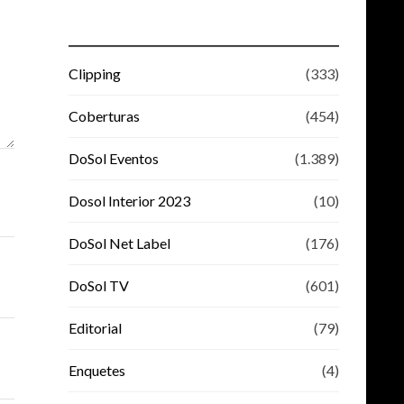
Clipping
(333)
Coberturas
(454)
DoSol Eventos
(1.389)
Dosol Interior 2023
(10)
DoSol Net Label
(176)
DoSol TV
(601)
Editorial
(79)
Enquetes
(4)