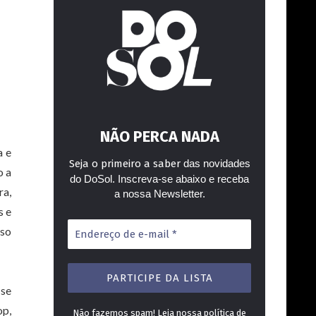
NÃO PERCA NADA
a e
Seja o primeiro a saber
das novidades
o a
do DoSol. Inscreva-se abaixo e receba
ra,
a nossa Newsletter.
s e
Endereço
sso
de
e-
mail
*
 se
op,
Não fazemos spam! Leia nossa
política de