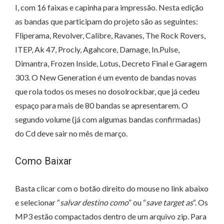
I, com 16 faixas e capinha para impressão. Nesta edição
as bandas que participam do projeto são as seguintes:
Fliperama, Revolver, Calibre, Ravanes, The Rock Rovers,
ITEP, Ak 47, Procly, Agahcore, Damage, In.Pulse,
Dimantra, Frozen Inside, Lotus, Decreto Final e Garagem
303. O New Generation é um evento de bandas novas
que rola todos os meses no dosolrockbar, que já cedeu
espaço para mais de 80 bandas se apresentarem. O
segundo volume (já com algumas bandas confirmadas)
do Cd deve sair no mês de março.
Como Baixar
Basta clicar com o botão direito do mouse no link abaixo
e selecionar “
salvar destino como
” ou “
save target as
“. Os
MP3 estão compactados dentro de um arquivo zip. Para