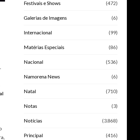
Festivais e Shows
(472)
Galerias de Imagens
(6)
Internacional
(99)
Matérias Especiais
(86)
Nacional
(536)
.
Namorena News
(6)
s
Natal
(710)
al
Notas
(3)
Notícias
(3.868)
o
Principal
(416)
ra,