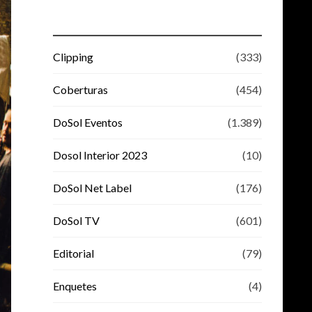
Clipping
(333)
Coberturas
(454)
DoSol Eventos
(1.389)
Dosol Interior 2023
(10)
DoSol Net Label
(176)
DoSol TV
(601)
Editorial
(79)
Enquetes
(4)