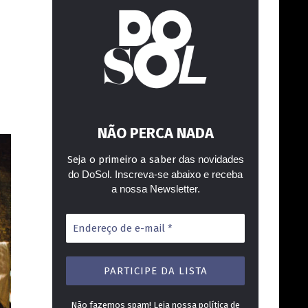
NÃO PERCA NADA
Seja o primeiro a saber
das novidades
do DoSol. Inscreva-se abaixo e receba
a nossa Newsletter.
Endereço
de
e-
mail
*
Não fazemos spam! Leia nossa
política de