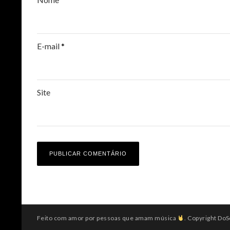
E-mail
*
Site
Feito com amor por pessoas que amam música
. Copyright DoS