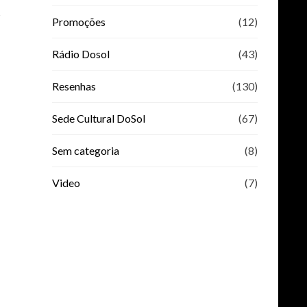
s
Promoções
(12)
Rádio Dosol
(43)
Resenhas
(130)
Sede Cultural DoSol
(67)
Sem categoria
(8)
Video
(7)