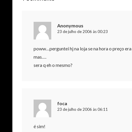
Anonymous
23 de julho de 2006 às 00:23
poww…perguntei hj na loja se na hora o preço er
mas….
sera q eh o mesmo?
foca
23 de julho de 2006 às 06:11
é sim!