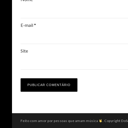
E-mail
*
Site
Feito com amor por pessoas que amam música
. Copyright DoS