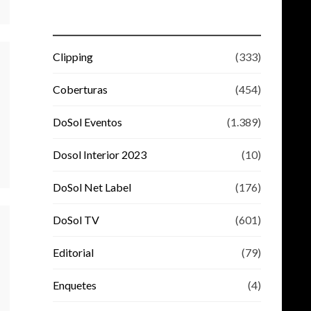
Clipping
(333)
Coberturas
(454)
DoSol Eventos
(1.389)
Dosol Interior 2023
(10)
DoSol Net Label
(176)
DoSol TV
(601)
Editorial
(79)
Enquetes
(4)