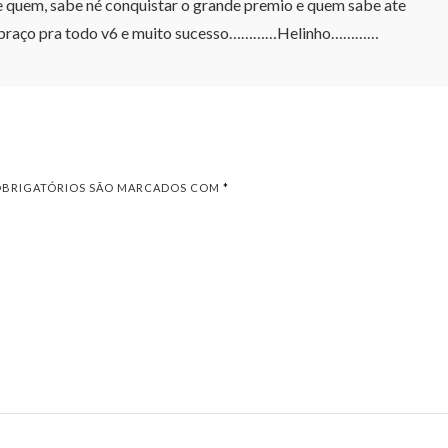
 e quem, sabe né conquistar o grande premio e quem sabe ate
m abraço pra todo v6 e muito sucesso…………Helinho…………
OBRIGATÓRIOS SÃO MARCADOS COM
*