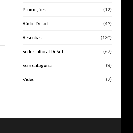
Promoções
(12)
Rádio Dosol
(43)
Resenhas
(130)
Sede Cultural DoSol
(67)
Sem categoria
(8)
Video
(7)