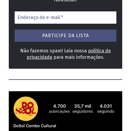
Endereço
de
e-
mail
*
Não fazemos spam! Leia nossa
política de
privacidade
para mais informações.