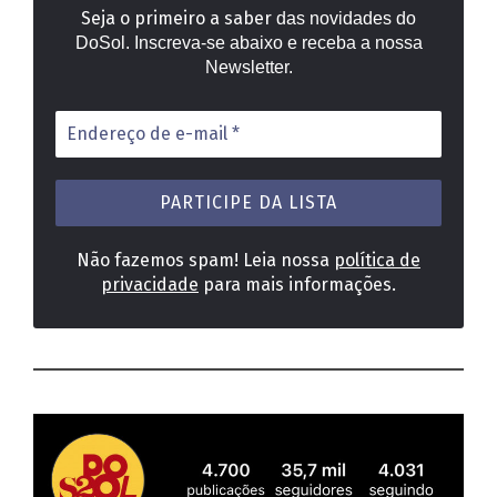
Seja o primeiro a saber
das novidades do
DoSol. Inscreva-se abaixo e receba a nossa
Newsletter.
Endereço
de
e-
mail
*
Não fazemos spam! Leia nossa
política de
privacidade
para mais informações.