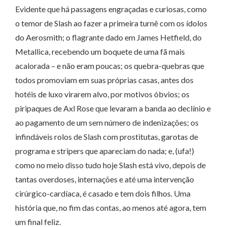
Evidente que há passagens engraçadas e curiosas, como
o temor de Slash ao fazer a primeira turnê com os ídolos
do Aerosmith; o flagrante dado em James Hetfield, do
Metallica, recebendo um boquete de uma fã mais
acalorada – e não eram poucas; os quebra-quebras que
todos promoviam em suas próprias casas, antes dos
hotéis de luxo virarem alvo, por motivos óbvios; os
piripaques de Axl Rose que levaram a banda ao declínio e
ao pagamento de um sem número de indenizações; os
infindáveis rolos de Slash com prostitutas, garotas de
programa e stripers que apareciam do nada; e, (ufa!)
como no meio disso tudo hoje Slash está vivo, depois de
tantas overdoses, internações e até uma intervenção
cirúrgico-cardíaca, é casado e tem dois filhos. Uma
história que, no fim das contas, ao menos até agora, tem
um final feliz.