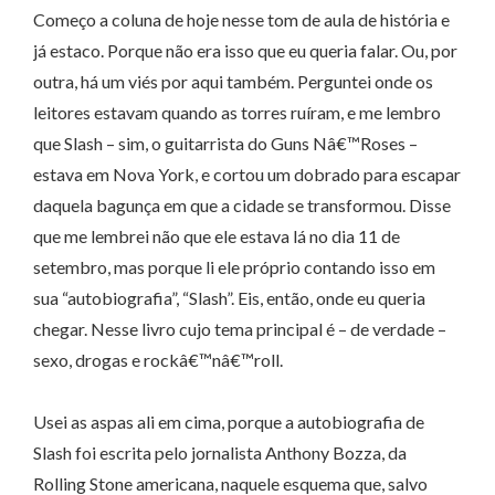
Começo a coluna de hoje nesse tom de aula de história e
já estaco. Porque não era isso que eu queria falar. Ou, por
outra, há um viés por aqui também. Perguntei onde os
leitores estavam quando as torres ruíram, e me lembro
que Slash – sim, o guitarrista do Guns Nâ€™Roses –
estava em Nova York, e cortou um dobrado para escapar
daquela bagunça em que a cidade se transformou. Disse
que me lembrei não que ele estava lá no dia 11 de
setembro, mas porque li ele próprio contando isso em
sua “autobiografia”, “Slash”. Eis, então, onde eu queria
chegar. Nesse livro cujo tema principal é – de verdade –
sexo, drogas e rockâ€™nâ€™roll.
Usei as aspas ali em cima, porque a autobiografia de
Slash foi escrita pelo jornalista Anthony Bozza, da
Rolling Stone americana, naquele esquema que, salvo