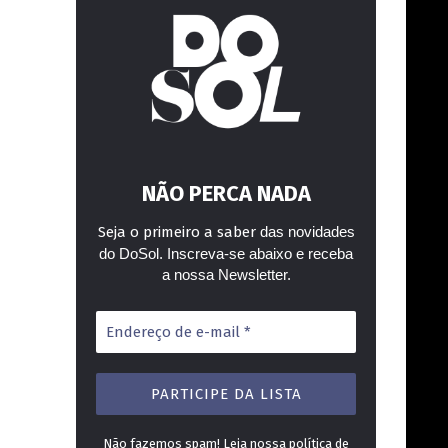
NÃO PERCA NADA
Seja o primeiro a saber
das novidades
do DoSol. Inscreva-se abaixo e receba
a nossa Newsletter.
Endereço
de
e-
mail
*
Não fazemos spam! Leia nossa
política de