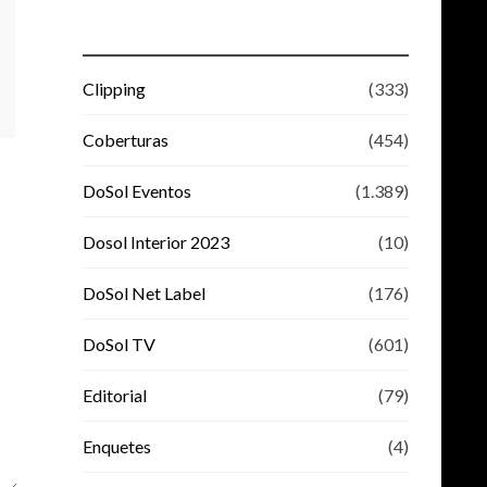
Clipping
(333)
Coberturas
(454)
DoSol Eventos
(1.389)
Dosol Interior 2023
(10)
DoSol Net Label
(176)
DoSol TV
(601)
Editorial
(79)
Enquetes
(4)