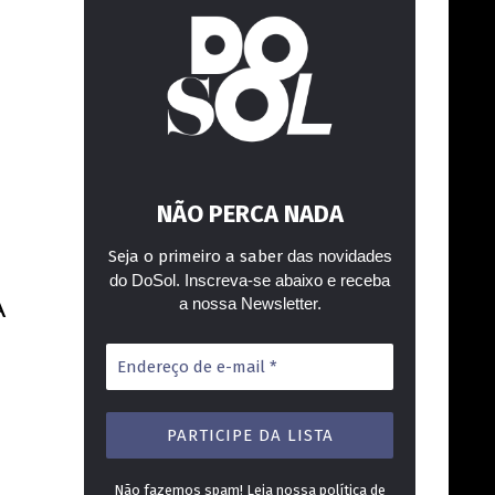
NÃO PERCA NADA
Seja o primeiro a saber
das novidades
do DoSol. Inscreva-se abaixo e receba
A
a nossa Newsletter.
Endereço
de
e-
mail
*
Não fazemos spam! Leia nossa
política de