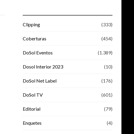
Clipping
(333)
Coberturas
(454)
DoSol Eventos
(1.389)
Dosol Interior 2023
(10)
DoSol Net Label
(176)
DoSol TV
(601)
Editorial
(79)
Enquetes
(4)