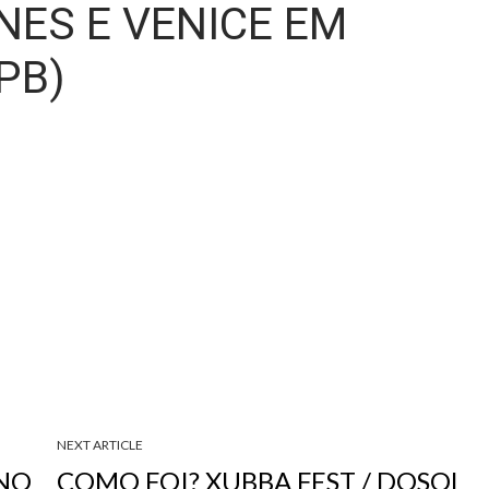
ES E VENICE EM
PB)
NEXT ARTICLE
 NO
COMO FOI? XUBBA FEST / DOSOL