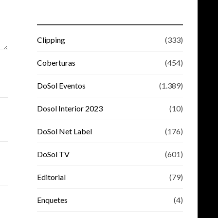
Clipping
(333)
Coberturas
(454)
DoSol Eventos
(1.389)
Dosol Interior 2023
(10)
DoSol Net Label
(176)
DoSol TV
(601)
Editorial
(79)
Enquetes
(4)