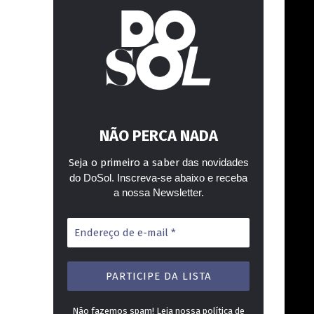
NÃO PERCA NADA
Seja o primeiro a saber
das novidades
do DoSol. Inscreva-se abaixo e receba
a nossa Newsletter.
Endereço
de
e-
mail
*
Não fazemos spam! Leia nossa
política de