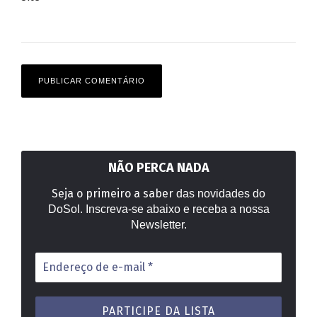
NÃO PERCA NADA
Seja o primeiro a saber
das novidades do
DoSol. Inscreva-se abaixo e receba a nossa
Newsletter.
Endereço
de
e-
mail
*